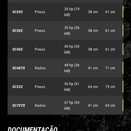
26 hp (19
SC292
Pneus
38 cm
61 cm
C
kW)
35 hp (26
SC362
Pneus
38 cm
61 cm
C
kW)
40 hp (30
SC402
Pneus
38 cm
61 cm
C
kW)
48 hp (36
SC48TX
Rastos
41 cm
71 cm
C
kW)
56 hp (41
SC552
Pneus
64 cm
79 cm
C
kW)
67 hp (50
SC70TX
Rastos
41 cm
69 cm
C
kW)
DOCUMENTAÇÃO