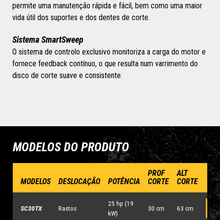
permite uma manutenção rápida e fácil, bem como uma maior
vida útil dos suportes e dos dentes de corte.
Sistema SmartSweep
O sistema de controlo exclusivo monitoriza a carga do motor e
fornece feedback contínuo, o que resulta num varrimento do
disco de corte suave e consistente.
MODELOS DO PRODUTO
PROF
ALT
MODELOS
DESLOCAÇÃO
POTÊNCIA
CORTE
CORTE
25 hp (19
SC30TX
Rastos
30 cm
63 cm
C
kW)